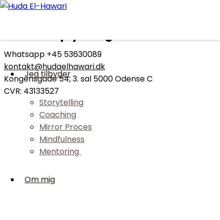
Skip
to
Kontaktoplysninger
content
Whatsapp +45 53630089
kontakt@hudaelhawari.dk
Jeg tilbyder
Kongensgade 54, 3. sal 5000 Odense C
CVR: 43133527
Storytelling
Coaching
Mirror Proces
Mindfulness
Mentoring
Om mig