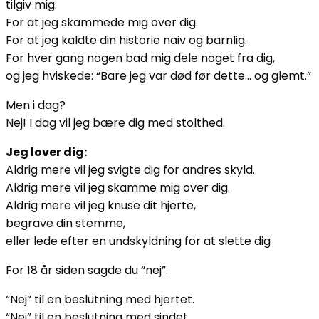
tilgiv mig.
For at jeg skammede mig over dig.
For at jeg kaldte din historie naiv og barnlig.
For hver gang nogen bad mig dele noget fra dig,
og jeg hviskede: “Bare jeg var død før dette… og glemt.”
Men i dag?
Nej! I dag vil jeg bære dig med stolthed.
Jeg lover dig:
Aldrig mere vil jeg svigte dig for andres skyld.
Aldrig mere vil jeg skamme mig over dig.
Aldrig mere vil jeg knuse dit hjerte,
begrave din stemme,
eller lede efter en undskyldning for at slette dig
For 18 år siden sagde du “nej”.
“Nej” til en beslutning med hjertet.
“Nej” til en beslutning med sindet.