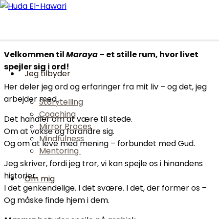
Skip to content
Maraya
Velkommen
til
Maraya
– et stille rum, hvor livet
spejler sig i ord!
Jeg tilbyder
Her deler jeg ord og erfaringer fra mit liv – og det, jeg
arbejder med.
Storytelling
Coaching
Det handler om at være til stede.
Mirror Proces
Om at vokse og forandre sig.
Mindfulness
Og om at leve med mening – forbundet med Gud.
Mentoring
Jeg skriver, fordi jeg tror, vi kan spejle os i hinandens
historier.
Om mig
I det genkendelige. I det svære. I det, der former os –
Og måske finde hjem i dem.