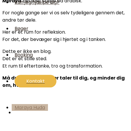
Maraya
betyder spejle på arabisk.
Kan jeg hjælpe dig?
For nogle gange ser vi os selv tydeligere gennem det,
andre tør dele.
Bøger
Her er et rum for refleksion.
For det, der bevæger sig i hjertet og i tanken.
Dette er ikke en blog.
Booking
Det er et stille sted.
Et rum til eftertanke, tro og transformation.
Må du finde noget, der taler til dig, og minder dig
Kontakt
om, hvem du er.
Maraya
Maraya Huda
Vejen hjem…