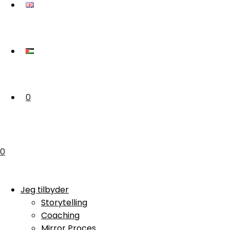
0
0
Jeg tilbyder
Storytelling
Coaching
Mirror Proces