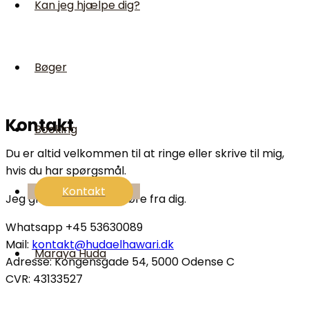
Kan jeg hjælpe dig?
Bøger
Kontakt
Booking
Du er altid velkommen til at ringe eller skrive til mig,
hvis du har spørgsmål.
Kontakt
Jeg glæder mig til at høre fra dig.
Whatsapp +45 53630089
Mail:
kontakt@hudaelhawari.dk
Maraya Huda
Adresse: Kongensgade 54, 5000 Odense C
CVR: 43133527